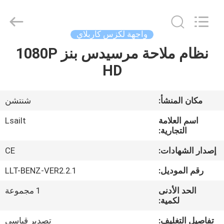
Shenzhen
Xinsongxia
Automobile
Electron
Co.,Ltd.
واجهة لكزس كاربلاي
All
Rights
Reserved.
نظام ملاحة مرسيدس بنز 1080P
منزل،
HD
بيت
منتجات
مكان المنشأ:
شنتشن
اسم العلامة
Lsailt
أشرطة
التجارية:
فيديو
إصدار الشهادات:
CE
رقم الموديل:
LLT-BENZ-VER2.2.1
معلومات
الحد الأدنى
1 مجموعة
عنا
لكمية:
تفاصيل التغليف:
تصدير قياسي