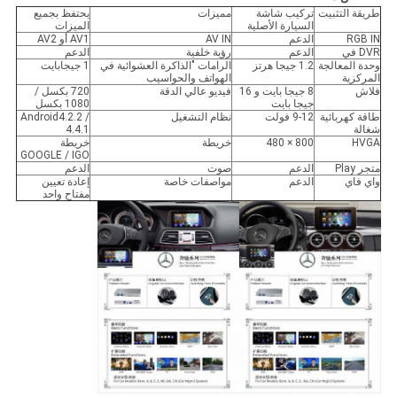
طريقة التثبيت
تركيب شاشة
مميزات
يحتفظ بجميع
السيارة الأصلية
الميزات
RGB IN
الدعم
AV IN
AV1 أو AV2
DVR في
الدعم
رؤية خلفية
الدعم
وحدة المعالجة
1.2 جيجا هرتز
الرامات "الذاكرة العشوائية في
1 جيجابايت
المركزية
الهواتف والحواسيب
فلاش
8 جيجا بايت و 16
فيديو عالي الدقة
720 بكسل /
جيجا بايت
1080 بكسل
طاقة كهربائية
9-12 فولت
نظام التشغيل
Android4.2.2 /
شغالة
4.4.1
HVGA
800 × 480
خريطة
خريطة
GOOGLE / IGO
متجر Play
الدعم
صوت
الدعم
واي فاي
الدعم
مواصفات خاصة
إعادة تعيين
مفتاح واحد