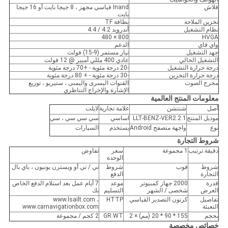
فلاش
Inand قياسي مجهز ، 8 جيجا بايت أو 16 جيجا
بايت
تخزين الملاحة
بطاقة TF
نظام التشغيل
أندرويد 4.2 / 4.4
800 × 480
HVGA
واي فاي
الدعم
جهد التشغيل
تيار مستمر (9-15) فولت
التشغيل الحالي
عادي 400 مللي أمبير @ 12 فولت
درجة حرارة التشغيل
-20 درجة مئوية - +70 درجة مئوية
درجة حرارة التخزين
-30 درجة مئوية - + 80 درجة مئوية
مخرج الصوت
القنوات اليسرى واليمنى ، ستيريو ، توزيع
الإشارة والإخراج التناظري
معلومات المنتج العالمية
أصل
شنتشن
علامة تجارية
لايلت
موديل المنتج
LLT-BENZ-VER2.2.1
اساسي
سي سي سي ، سي
نوع
واجهة متصفح Android
يستخدم
السيارات
شروط التجارة
دقيقة.ترتيب
1 مجموعة
سعر
تفاوض
الوحدة
شروط
فوب
شروط
تي / تي أو ويسترن يونيون ، باي بال
التجارة
الدفع
قدرة
2000 جهاز كمبيوتر
موعد
7 أيام عمل بعد استلام الدفع الخاص
العرض
شخصى / الشهر
التسليم
بك
تفاصيل
كرتون التصدير القياسي
HTTP
www.lsailt.com ،
التعبئة
www.carnavigationbox.com
بحجم
155 * 90 * 20 (مم) × 2
GR.WT
2 كجم / مجموعة
خصائص مخصصة