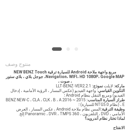
خريطة
الموقع
PRIVACY
POLICY
منتوج وصف
مربع واجهة ملاحة Android للسيارة
ترقية NEW BENZ
Touch
Navigation، WIFI، HD 1080P، Google MAP،
جوجل بلاي ، بلاي ستور
، صوت ،
ماركة:
لايلت
نموذج:
LLT-BENZ-VER2.2.1
التكوين القياسي:
واجهة الفيديو (عكس المسار ، الرؤية الأمامية ، إدخال
الفيديو) ومربع التنقل بنظام Android ؛
طراز السيارة المناسب:
2015 ~ 2016 BENZ NEW-C ، CLA ، CLK ، B ، A
، E (نظام NTG5.0 للسيارة) ؛
وظيفة الترقية:
المس نظام ملاحة Android ، عكس المسار ، العرض
الأمامي ، DVD ، التلفزيون ، 360 Panoramic ، DVR ، TMPS إلخ.
لماذا تختار نظام أندرويد؟
الانفتاح