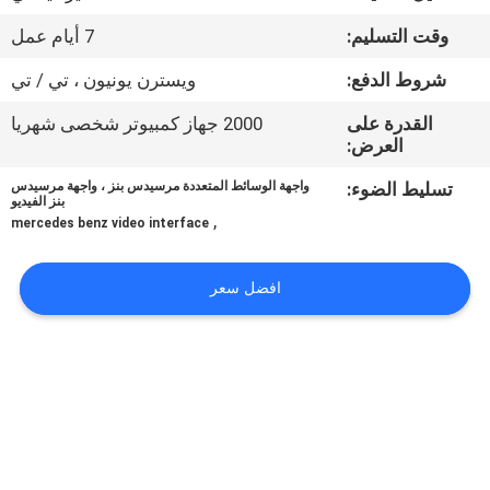
جولة
وقت التسليم:
7 أيام عمل
في
شروط الدفع:
ويسترن يونيون ، تي / تي
المعمل
القدرة على
2000 جهاز كمبيوتر شخصى شهريا
العرض:
مراقبة
تسليط الضوء:
واجهة الوسائط المتعددة مرسيدس بنز ، واجهة مرسيدس
الجودة
بنز الفيديو
,
mercedes benz video interface
اتصل
افضل سعر
بنا
أخبار
حالات