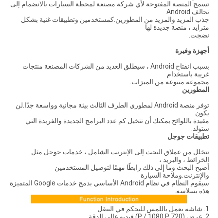
تسمح المنصة المفتوحة لأي شركة مصنعة لمحطة السيارات بالانضمام إلى
تحالف Android
جذب المزيد والمزيد من المطورين.كمستخدمين وتطبيقات غنية بشكل
متزايد ، منصة جديدة لها
نضجت.
أجهزة وفيرة
بسبب انفتاح Android ، سيطلق العديد من الشركات المصنعة منتجات
غريبة باستخدام
مجموعة متنوعة من الميزات.
المطورين
توفر منصة Android لمطوري الطرف الثالث بيئة مجانية وواسعة جدًا.لن
يكون
مقيدة باللوائح.يمكنك أن تتخيل كم عدد البرامج الجديدة والفريدة التي
ستولد.
تطبيقات جوجل
تتخلل من عملاق البحث إلى الإنترنت الشامل ، خدمات جوجل مثل
الخرائط ، والبريد ،
أصبح البحث وما إلى ذلك رابطًا مهمًا لتوصيل المستخدمين
والإنترنت.وملاحة السيارة
سيقوم النظام في نظام Android الأساسي بدمج خدمات Google المتميزة
هذه بسلاسة.
1. شاشة تعمل باللمس للتحكم في التنقل
2. عرض (720 P / 1080 P) فيديو عالي الدقة.