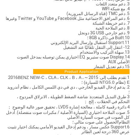
3. دعم متعدد اللغات
4. مع شبكة WIFI
5. دعم TMC (قناة الرسائل المرورية)
6. دعم المرافق الاجتماعية مثل Facebook و YouTube و Twitter وغيرها
7. دعم خريطة الشبكة
8. دعم الملاحة الحية
9. دعم خارجي 3G USB دونجل
10.Built في ذاكرة 8GB ؛
11.Support استقبال وإرسال البريد الإلكتروني
12- انتقل إلى التنقل تلقائيًا عند التشغيل
13.سهلة التركيب والاستخدام
14.Display صوت ستيريو. EQ اختياري.يمكن توصيله بمدخل الصوت
الأصلي AUX
15.دعم تعديل الشعار
1.تقدم بطلب إلى: 2015 ~ 2016
BENZ NEW-C ، CLA ، CLK ، B ، A ،
E (نظام NTG5.0 للسيارة) ؛
2. يدعم إدخال الفيديو الخارجي ، دي في دي اللمس الكامل ، نظام أندرويد
؛
3 طرق التبديل المتعددة: شاشة الضغط الطويلة ، الانزلاق المزدوج ،
التحكم في الحفلات ، إلخ ；
4.دائرة رقمية كاملة ، معالجة إشارة LVDS ، تحقيق صور عالية الوضوح ；
5. صوت الملاحة اختياري (السيارة الأصلية / مكبرات صوت منفصلة). أدخل
كل الصوت في صوت السيارة الأصلي
النظام!الحصول على صوت مثالي ؛
6.Support عكس مسار ، ودعم إدخال الفيديو الأمامي.يمكنك اختيار تثبيت
عرض 360 درجة لعين الطائر