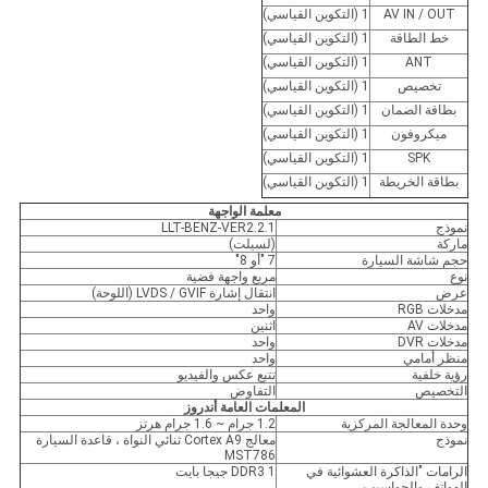
AV IN / OUT
1 (التكوين القياسي)
خط الطاقة
1 (التكوين القياسي)
ANT
1 (التكوين القياسي)
تخصيص
1 (التكوين القياسي)
بطاقة الضمان
1 (التكوين القياسي)
ميكروفون
1 (التكوين القياسي)
SPK
1 (التكوين القياسي)
بطاقة الخريطة
1 (التكوين القياسي)
معلمة الواجهة
نموذج
LLT-BENZ-VER2.2.1
ماركة
(لسيلت)
حجم شاشة السيارة
7 "أو 8"
نوع
مربع واجهة فضية
عرض
انتقال إشارة LVDS / GVIF (اللوحة)
مدخلات RGB
واحد
مدخلات AV
اثنين
مدخلات DVR
واحد
منظر أمامي
واحد
رؤية خلفية
تتبع عكس والفيديو
التخصيص
التفاوض
المعلمات العامة أندروز
وحدة المعالجة المركزية
1.2 جرام ~ 1.6 جرام هرتز
نموذج
معالج Cortex A9 ثنائي النواة ، قاعدة السيارة
MST786
الرامات "الذاكرة العشوائية في
DDR3 1 جيجا بايت
الهواتف والحواسيب