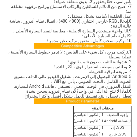
بانورامي ، حقًا يحقق ركنًا بدون منطقة عمياء ؛
7- أصبح من الملائم للسائقين والركاب الاستمتاع ببرامج ترفيهية مختلفة
منذ
عمل الخلفية الأمامية بشكل مستقل ؛
8.إدخال RGB خارجي اختياري (800 × 480) ، اتصال نظام أندروز ، شاشة
عالية الدقة ؛
9.UI لواجهة مستخدم السيارة الأصلية ، مطابقة لنمط السيارة الأصلي ،
تكامل نظام السيارة الأصلي ؛
10.تركيب سحب كامل ، تحقيق تركيب غير مدمر ؛
1.تركيب مريح ، كل شيء على القابس ؛ لا تدمر خطوط السيارة الأصلية ،
عملية بسيطة ؛
2. عشوائية التثبيت ، دون تثبيت ثانوي ؛
3. وظائف بسيطة ، استقرار قوي ، أكثر فائدة ؛
4. مريحة لترقية الخريطة.
5. Android: الوصول إلى الإنترنت ، تشغيل الفيديو عالي الدقة ، تنسيق
الصوت الكامل ، البحث الصوتي ، يأتي مع WIFI ،
التنقل المروري في الوقت الفعلي ، تعسفي ، هاتف Android للسيارة.
6.لماذا لا تنتج آلة الكل في واحد؟لأن نظام أندرويد يسخن بشدة
تعطل ، تعطل ، ننتج تقسيمًا للعمل بشكل أفضل وأكثر استقرارًا.
ملحقات المنتج
واجهة المضيف
1 (التكوين القياسي)
استضافة Android
1 (التكوين القياسي)
LVDS إن
1 (التكوين القياسي)
LVDS خارج
1 (التكوين القياسي)