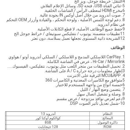
4التنقل: خريطة جوجل، ويز الخ
5-ثنائي القناة USB، فتحة SD، وسائل الإعلام الفلاش
6مخرج HDMI لمعطف الرأس / الشاشات الخلفية.
7. صوت أندرويد من خلال أصل أوكس IN بجودة عالية.
8. دعم لوحة اللمس الأصلية ، ولوحة التحكم ، والقيادة وأزرار OEM التحكم
في نظام أندرويد.
9حفظ جميع الوظائف الأصلية، لا قطع الكابلات الأصلية.
11تطبيقات متضمنة: يوتيوب / نتفليكس سبوتيفاي / خرائط جوجل الخ
12الشريحة ذاتية المستوى تجعلها تعمل بسلاسة، دون تعثر.
الوظائف
1. CarPlay اللاسلكي المدمج و اللاسلكي / السلكي أندرويد أوتو / هواوي
Hi-Car / Mirrorlink ، عرض في الشاشة الكاملة.
2. تحميل التطبيقات من متجر اللعب مثل يوتيوب، نتفليكس، الفيسبوك......
3إظهار معلومات درجة حرارة A / C على الشاشة.
4. MCU&APP الترقية على الانترنت
5متوافق مع الكاميرات المعدنية و الكاميرات 360
6خمسة أنواع من واجهة المستخدم للاختيار.
7. يتضمن وضع النهار / الليل
8. وصلة و تشغيل اتصال سهل
9دعم لعرض نوافذ مزدوجة / عرض مقسم.
10-شمل تعديل تأثير الصوت DSP.
النظام:
أندرويد 13
المعالج:
كوالكوم أوكتا كور
ذاكرة الوصول:
8GB
ROM:
128 جيجابايت