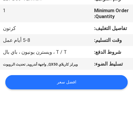
جولة
1
Minimum Order
في
Quantity:
المعمل
تفاصيل التغليف:
كرتون
وقت التسليم:
5-8 أيام عمل
مراقبة
الجودة
شروط الدفع:
T / T ، ويسترن يونيون ، باي بال
تسليط الضوء:
,
,
ويرلز كاربلاي QX50
واجهة أندرويد
تحديث الروبوت
اتصل
بنا
افضل سعر
أخبار
حالات