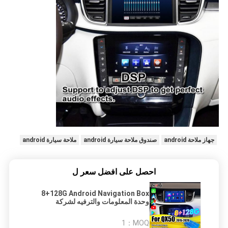
جهاز ملاحة android
صندوق ملاحة سيارة android
ملاحة سيارة android
احصل على افضل سعر ل
8+128G Android Navigation Box
وحدة المعلومات والترفيه لشركة
Infiniti QX50 2018-2020 EX QX80
مع CarPlay اللاسلكي، واجهة Android
1
MOQ：