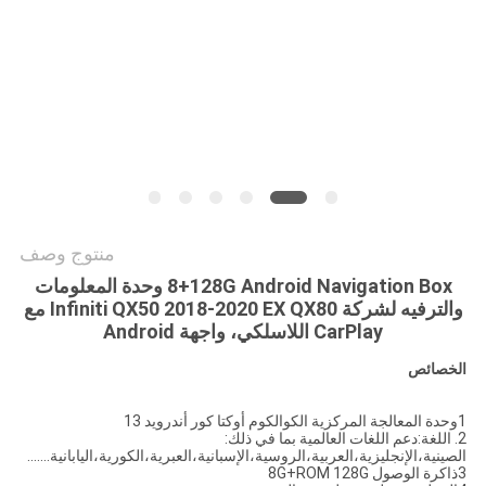
خريطة
الموقع
PRIVACY
POLICY
منتوج وصف
8+128G Android Navigation Box وحدة المعلومات
والترفيه لشركة Infiniti QX50 2018-2020 EX QX80 مع
CarPlay اللاسلكي، واجهة Android
الخصائص
1وحدة المعالجة المركزية الكوالكوم أوكتا كور أندرويد 13
2. اللغة:دعم اللغات العالمية بما في ذلك:
الصينية،الإنجليزية،العربية،الروسية،الإسبانية،العبرية،الكورية،اليابانية.......
3ذاكرة الوصول 8G+ROM 128G