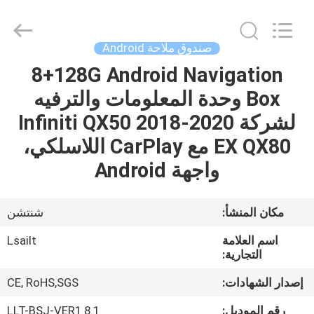
Shenzhen
Xinsongxia
Automobile
Electron
Co.,Ltd.
صندوق ملاحة Android
All
Rights
Reserved.
8+128G Android Navigation
منزل،
Box وحدة المعلومات والترفيه
بيت
لشركة Infiniti QX50 2018-2020
منتجات
EX QX80 مع CarPlay اللاسلكي،
واجهة Android
أشرطة
فيديو
مكان المنشأ:
شنتشن
اسم العلامة
Lsailt
معلومات
التجارية:
عنا
إصدار الشهادات:
CE, RoHS,SGS
رقم الموديل:
LLT-BSJ-VER1.8.1