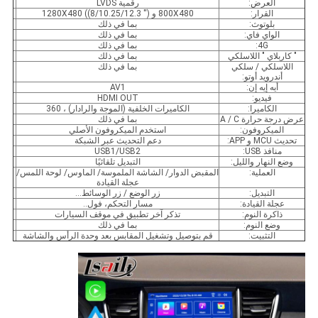
العرض:
رقمية LVDS
القرار:
800X480 و 1280X480 ((8/10.25/12.3 ′′)
بلوتوث:
بما في ذلك
الواي فاي:
بما في ذلك
4G:
بما في ذلك
" كاربلاي " اللاسلكي
بما في ذلك
اللاسلكي / سلكي
بما في ذلك
أندرويد أوتو:
أيه إيه إن:
AV1
فيديو:
HDMI OUT
الكاميرا:
الكاميرات الخلفية (الموجة والرادار) ، 360
عرض درجة حرارة A / C
بما في ذلك
الميكروفون:
استخدم الميكروفون الأصلي
تحديث MCU و APP:
دعم التحديث عبر الشبكة
منافذ USB:
USB1/USB2
وضع النهار والليل:
التبديل تلقائيًا
العملية:
المقبض الدوار/ الشاشة الملموسة/ الماوس/ لوحة اللمس/
عجلة القيادة
التبديل:
زر الوضع / زر الوسائط...
عجلة القيادة:
مسار التحكم، فول..
ذاكرة النوم:
تذكر آخر تطبيق في موقف السيارات
وضع النوم:
بما في ذلك
التثبيت:
قم بتوصيل وتشغيل المقابس بعد وحدة الرأس والشاشة