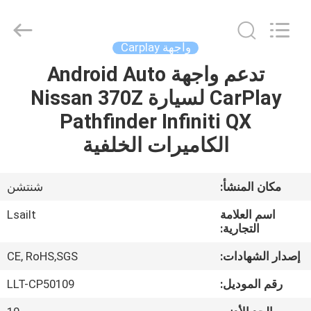
Shenzhen
Xinsongxia
Automobile
Electron
Co.,Ltd.
واجهة Carplay
All
Rights
Reserved.
تدعم واجهة Android Auto
منزل،
CarPlay لسيارة Nissan 370Z
بيت
Pathfinder Infiniti QX
منتجات
الكاميرات الخلفية
أشرطة
مكان المنشأ:
شنتشن
فيديو
اسم العلامة
Lsailt
التجارية:
معلومات
إصدار الشهادات:
CE, RoHS,SGS
عنا
رقم الموديل:
LLT-CP50109