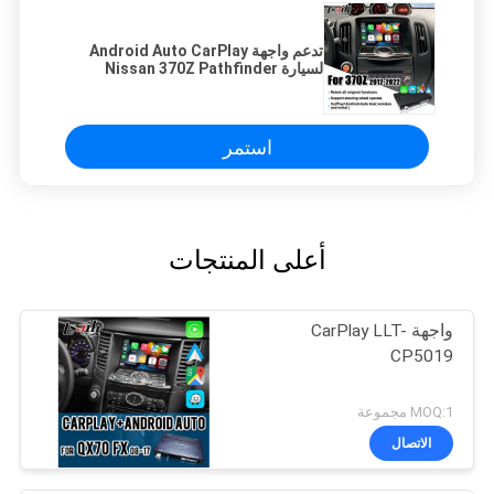
تدعم واجهة Android Auto CarPlay
لسيارة Nissan 370Z Pathfinder
Infiniti QX الكاميرات الخلفية
استمر
أعلى المنتجات
واجهة CarPlay LLT-
CP5019
MOQ:1 مجموعة
الاتصال