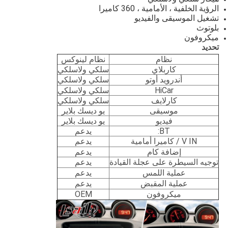
الرؤية الخلفية ، الأمامية ، 360 كاميرا
تشغيل الموسيقى والفيديو
بلوتوث
ميكروفون
تحديد
نظام
نظام لينوكس
كاربلاي
سلكي ولاسلكي
أندرويد أوتو
سلكي ولاسلكي
HiCar
سلكي ولاسلكي
كارلايف
سلكي ولاسلكي
موسيقى
يو ديسك بلاير
فيديو
يو ديسك بلاير
BT:
يدعم
V IN / كاميرا أمامية
يدعم
إضافة كام
يدعم
توجيه السيطرة على عجلة القيادة
يدعم
عملية اللمس
يدعم
عملية المقبض
يدعم
ميكروفون
OEM