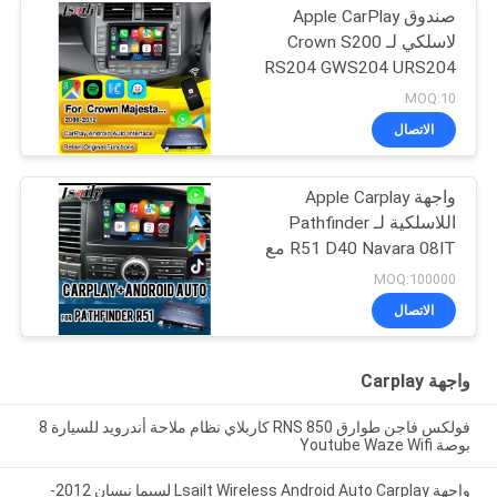
صندوق Apple CarPlay
لاسلكي لـ Crown S200
RS204 GWS204 URS204
URS206 Majesta XV
MOQ:10
Athlete Saloon Toyota
الاتصال
متكامل مع Android Auto
واجهة Apple Carplay
اللاسلكية لـ Pathfinder
R51 D40 Navara 08IT مع
Android Auto و Bluetooth
MOQ:100000
و WiFi و YouTube Music
الاتصال
واجهة Carplay
فولكس فاجن طوارق RNS 850 كاربلاي نظام ملاحة أندرويد للسيارة 8
بوصة Youtube Waze Wifi
واجهة Lsailt Wireless Android Auto Carplay لسيما نيسان 2012-