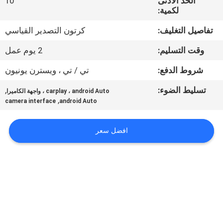
الحد الأدنى
10
جولة
لكمية:
في
تفاصيل التغليف:
كرتون التصدير القياسي
المعمل
وقت التسليم:
2 يوم عمل
مراقبة
شروط الدفع:
تي / تي ، ويسترن يونيون
الجودة
تسليط الضوء:
,
carplay ، android Auto ، واجهة الكاميرا
,
camera interface
android Auto
اتصل
افضل سعر
بنا
أخبار
حالات