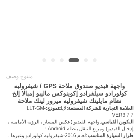
خريطة
الموقع
PRIVACY
POLICY
منتوج وصف
واجهة فيديو صندوق ملاحة GPS / شيفروليه
كولورادو سيلفرادو إكوينوكس ماليبو إمبالا إلخ
نظام مايلينك شيفروليه ميرور لينك ملاحة
العلامة التجارية للشركة المصنعة:
لايلت
نموذج
:
LLT-GM-
VER3.7.7
التكوين القياسي:
واجهة الفيديو (عكس المسار ، الرؤية الأمامية ،
إدخال الفيديو) ومربع التنقل بنظام Android ؛
طراز السيارة المناسب:
لعام 2016-
شيفروليه كولورادو وغيرها ،