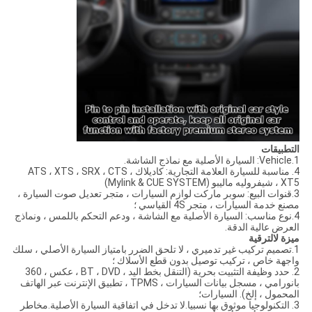
التطبيقات
1.Vehicle: السيارة الأصلية مع نماذج الشاشة.
4. مناسبة للسيارة العلامة التجارية: كاديلاك ATS ، XTS ، SRX ، CTS ،
XT5 ، شيفروليه ماليبو (Mylink & CUE SYSTEM)
3.قنوات البيع: سوبر ماركت لوازم السيارات ، متجر تعديل صوت السيارة ،
مصنع خدمة السيارات ، متجر 4S القياسي ؛
4.نوع مناسب: السيارة الأصلية مع الشاشة ، ودعم التحكم باللمس ، ونماذج
العرض عالية الدقة.
ميزة ل
الترقية
1.تصميم تركيب غير تدميري ، لا تلحق الضرر بامتياز السيارة الأصلي ، سلك
واجهة خاص ، تركيب توصيل بدون قطع الأسلاك ؛
2. حدد وظيفة التثبيت بحرية (التنقل بخط اليد ، BT ، DVD ، عكس ، 360
بانورامي ، مسجل بيانات السيارات ، TPMS ، تطبيق الإنترنت عبر الهاتف
المحمول ، إلخ). السيارات؛
3. التكنولوجيا موثوق بها نسبيا.لا تدخل في اتفاقية السيارة الأصلية.مخاطر