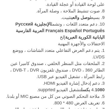
على لوحة القيادة أو عجلة القيادة.
8. صوت تنشيط الملاحة ، وصلة المرآة.
9. بسيط
وصل والعب
تثبيت.
10. دعم متعدد اللغات ، وتشمل
الإنجليزية P
усский
Français Español Português العربية الفارسية
اليابانية الكورية العبرية
إلخ
الاحتفالات والأجهزة المهنية
1. يتم دعم العرض التفاعلي متعدد الشاشات ، ووضع
LVDS.
2. الملحقات مثل المنظر الخلفي ، صندوق كاميرا عين
الطائر 360 ، DVD ، صندوق تلفزيون DVB-T ، DVR ،
رابط المرآة ، تشغيل الفيديو عبر USB.
3. دعم إدخال إشارة الفيديو HDMI.
1080 بكسل
4.
تشغيل الفيديو supprted.
5. ملاحة التحكم الصوتي من كل من مصنع MIC أو بلدنا.
6. تعريف العرض 480 * 800.