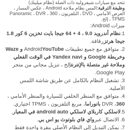
تتحد مع سيارات شيفروليه ذات الصلة
(نظام ميلينك
)
وظيفة الترقية:
المس نظام ملاحة Android ، عكس المسار ،
العرض الأمامي ، DVD ، التلفزيون ، 360 Panoramic ، DVR ،
TPMS ، إلخ.
ميزات Android:
1.
نظام أندرويد 9.0 ، 4 + 64 جيجا بايت تخزين 6 كور 1.8
جيجا هرتز
رقاقة.
2. متوافق مع جميع تطبيقات Android
YouTube و Waze
وخريطة Google و Yandex navi في الوقت الفعلي
وملاحة غير متصلة بالإنترنت
إلخ ، تنزيل مجاني من متجر
Google Play.
3. تشغيل النظام بالكامل عن طريق شاشة اللمس
الأصلية.
4. متوافق مع المنظر الخلفي للسيارة والمنظر الأمامي ،
360 بانوراما
DVR ،
، مربع التلفزيون ، TPMS اختياري.
5.
لاسلكي كاربلاي لاسلكي android auto في المعيار
.
6. الاتصال عبر
واي فاي بلوتوث يو اس بي
.
7. يمكن التبديل إلى النظام الأصلي بنقرة واحدة فقط