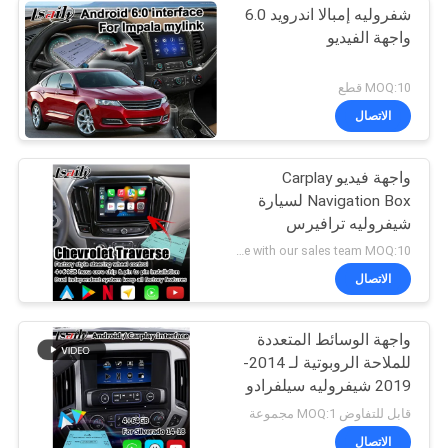
شفروليه إمبالا اندرويد 6.0
واجهة الفيديو
MOQ:10 قطع
الاتصال
واجهة فيديو Carplay
Navigation Box لسيارة
شيفروليه ترافيرس
android auto
negotiate with our sales team MOQ:10 قطع
الاتصال
واجهة الوسائط المتعددة
للملاحة الروبوتية لـ 2014-
2019 شيفروليه سيلفرادو
1500 2500 3500 نظام
قابل للتفاوض MOQ:1 مجموعة
ميلينك
الاتصال