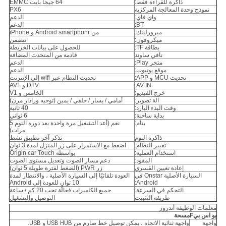
ذاكرة للقراءة فقط:
64 جيجا بايت EMMC
نموذج وحدة المعالجة المركزية
PX6
واي فاي:
الدعم
BT:
الدعم
ميرورلينك:
من Android smartphonr و iPhone
ميكروفون:
تتضمن
بطاقة TF:
للحصول على بيانات الخريطة
نافي ساوند
قادمة من المتحدث المضافة
متجر Play:
الدعم
موقع يوتيوب:
الدعم
تحديث MCU و APP:
تحديث النظام عبر wifi إلى الإنترنت
AV IN:
DTV و AV1
خرج الفيديو:
الخامس و V1
الة تصوير:
أمامي / يسار / خلفي / يمين (توجيه ورادار مرن)
وقت البدء البارد:
40 ثانية
بداية ساخنة:
6 ثواني
ينام:
نعم (أعد التشغيل مرة واحدة بعد دورة النوم 5
مرات)
ذاكرة النوم
تذكر آخر تطبيق نشط
تغيير النظام:
اضغط مع الاستمرار على زر المنزل لمدة 3 ثوانٍ
استخدام العملية:
بواسطة Origin car Touch
المقود:
دعم مسار الصوت وتعديل مستوى الصوت
إعادة تعيين القسري
زر PWR (الضغط لفترة طويلة 5 ثوان)
السيارة الأصلية Onstar في
العودة تلقائيًا إلى السيارة الأصلية ، والانتظار لمدة
Android:
10 ثوانٍ للعودة إلى Android
التحكم في السرعة:
جميع الكاميرات فعالة تحت 20 كم / ساعة
طريقة التثبيت
التوصيل والتشغيل
معلمات الوظيفة أندروز
يو اس بي
F
مسحة
واجهة
واجهة ثنائية الاتجاه ، يمكن توصيل خط صارم من USB HUB و USB.