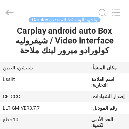
Shenzhen
Xinsongxia
Automobile
Electron
Co.,Ltd.
واجهة الوسائط المتعددة Carplay
All
Rights
Reserved.
Carplay android auto Box
منزل،
Video Interface / شيفروليه
بيت
كولورادو ميرور لينك ملاحة
منتجات
مكان المنشأ:
شنتشن، الصين
أشرطة
اسم العلامة
Lsailt
فيديو
التجارية:
إصدار الشهادات:
CE, CCC
معلومات
رقم الموديل:
LLT-GM-VER3.7.7
عنا
الحد الأدنى
10 قطع
لكمية: