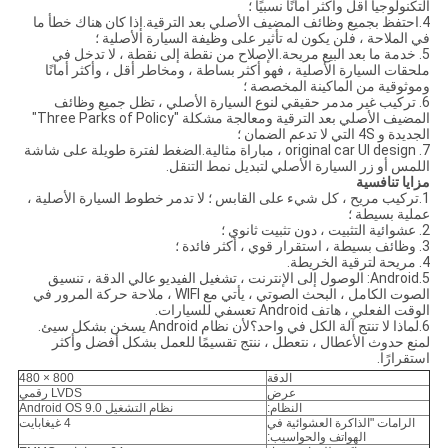
التكنولوجيا أقل وأكثر أمانًا نسبيًا ؛
4.احتفظ بجميع وظائف المضيف الأصلي بعد الترقية.إذا كان هناك خطأ ما
في الملاحة ، فلن يكون له تأثير على وظيفة السيارة الأصلية ؛
5. خدمة ما بعد البيع مريحة.الإصلاح من نقطة إلى نقطة ، لا تدخل في
ملحقات السيارة الأصلية ، فهو أكثر بساطة ، ومخاطر أقل ، وأكثر أمانًا
وموثوقية من الماكينة المخصصة ؛
6. تركيب غير مدمر حقيقي لنوع السيارة الأصلي ، تظل جميع وظائف
المضيف الأصلي بعد الترقية ومعالجة مشكلة "Three Parks of Policy"
الجديدة و 4S التي لا تدعم الضمان ؛
7. original car UI design ، مباراة مثالية.الضغط لفترة طويلة على شاشة
اللمس أو زر السيارة الأصلي لتبديل نمط التنقل.
مزايا تنافسية
1.تركيب مريح ، كل شيء على القابس ؛ لا تدمر خطوط السيارة الأصلية ،
عملية بسيطة ؛
2. عشوائية التثبيت ، دون تثبيت ثانوي ؛
3. وظائف بسيطة ، استقرار قوي ، أكثر فائدة ؛
4. مريحة لترقية الخريطة.
5.Android: الوصول إلى الإنترنت ، تشغيل الفيديو عالي الدقة ، تنسيق
الصوت الكامل ، البحث الصوتي ، يأتي مع WIFI ، ملاحة حركة المرور في
الوقت الفعلي ، هاتف Android تعسفي للسيارات.
6.لماذا لا تنتج آلة الكل في واحد؟لأن نظام Android يسخن بشكل سيئ.
لمنع حدوث الأعطال ، نتعطل ، ننتج تقسيمًا للعمل بشكل أفضل وأكثر
استقرارًا.
الدقة
800 × 480
عرض
LVDS رقمي
النظام:
نظام التشغيل Android OS 9.0
الرامات "الذاكرة العشوائية في
4 غيغابايت
الهواتف والحواسيب: