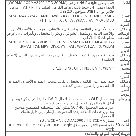
USB
قم بتوصيل 4G Dongle خارجي (WCDMA / CDMA2000 / TD-SCDMA)
الحد الأقصى: 64 جيجا بايت ، يدعم القرص الصلب FAT / NTFS ، قرص
فلاش يو ؛ USB1.0 متوافق ، USB2.0
تنسيق
MP3 ، M4A ، WAV ، AMR ، AWB ، AAC ، FLAC ، MID ، MIDI ، XMF ،
ملف
RTTTL ، RTX ، OTA ، WMA ، RA ، MKA ، M3U
الصوت
وظائف
حدد الأغاني من القائمة ، والتشغيل ، والإيقاف المؤقت ، والأغنية الأخيرة ،
الوسائط
والأغنية التالية ، وتشغيل عشوائي ، وتكرار التشغيل ، وتأثيرات 3 د ، عرض
السمعية
معلومات ID3 للأغاني
تنسيق
MPG، MPEG، DAT، VOB، TS، TRP، TP، M2TS، MTS، MP4، MOV،
ملف
RMVB، RM، MKV، DIVX، AVI، ASF، WMV، FLV، TS، WEBM.
الفيديو
وظائف
حدد الفيديو من القائمة ، تشغيل ، إيقاف مؤقت ، آخر فيديو ، التالي (لا تدعم
وسائط
الخلفية)
الفيديو
تنسيق
JPEG ، JPG ، GIF ، PNG ، BMP ، WBMP
ملف
الصورة
وظائف
حدد الصور من القائمة ، تشغيل ، إيقاف مؤقت ، الصورة الأخيرة ، الصورة
وسائط
التالية ، تدوير الصور ، تعيين كخلفية.
الصور
إنترنت
واي فاي
بعد اتصال Wi-Fi جيد ، حدد نقاط اتصال Wi-Fi الحالية التي يمكن توصيلها ،
أدخل كلمة المرور للاتصال بالإنترنت بعد الإنترنت
عبر هاتفك المحمول 5G / 4G يمكن أيضًا استخدامه كمضيفين ملاحين
يقدمون خدمات الملاحة (هذه المجموعة بالإشارة إلى دليل هاتفك
المحمول)
الجيل
معيار 3G / WCDMA / CDMA2000 / TD-SCDMA
الثالث 3G
دعم تصفح الإنترنت من خلال 3G USB dongle أو 3G mobile share next
work
خريطة
(
تحديد المواقع والملاحة
)