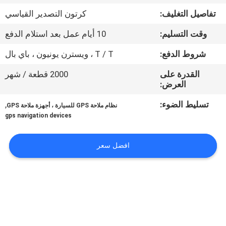
جولة
تفاصيل التغليف:
كرتون التصدير القياسي
في
وقت التسليم:
10 أيام عمل بعد استلام الدفع
المعمل
شروط الدفع:
T / T ، ويسترن يونيون ، باي بال
مراقبة
القدرة على
2000 قطعة / شهر
العرض:
الجودة
تسليط الضوء:
,
نظام ملاحة GPS للسيارة ، أجهزة ملاحة GPS
gps navigation devices
اتصل
بنا
افضل سعر
أخبار
حالات