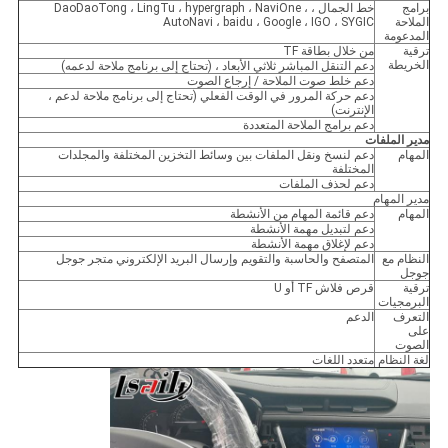
برامج
خط الجمال ، DaoDaoTong ، LingTu ، hypergraph ، NaviOne ،
الملاحة
AutoNavi ، baidu ، Google ، IGO ، SYGIC
المدعومة
ترقية
من خلال بطاقة TF
الخريطة
دعم التنقل المباشر ثلاثي الأبعاد ، (تحتاج إلى برنامج ملاحة لدعمه)
دعم خلط صوت الملاحة / إرجاع الصوت
دعم حركة المرور في الوقت الفعلي (تحتاج إلى برنامج ملاحة لدعم ،
الإنترنت)
دعم برامج الملاحة المتعددة
مدير الملفات
المهام
دعم لنسخ ونقل الملفات بين وسائط التخزين المختلفة والمجلدات
المختلفة
دعم لحذف الملفات
مدير المهام
المهام
دعم قائمة المهام من الأنشطة
دعم لتبديل مهمة الأنشطة
دعم لإغلاق مهمة الأنشطة
النظام مع
المتصفح والحاسبة والتقويم وإرسال البريد الإلكتروني متجر جوجل
جوجل
ترقية
قرص فلاش TF أو U
البرمجيات
التعرف
الدعم
على
الصوت
لغة النظام
متعدد اللغات