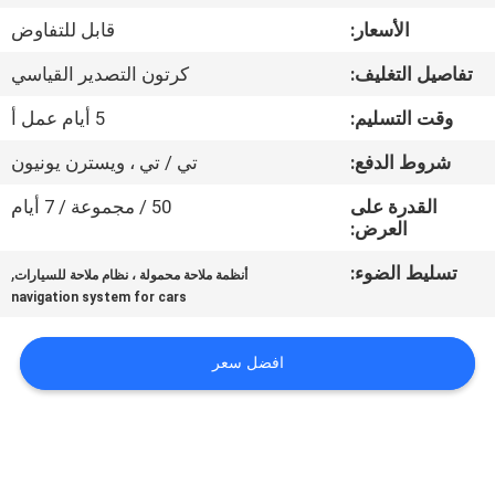
جولة
الأسعار:
قابل للتفاوض
في
تفاصيل التغليف:
كرتون التصدير القياسي
المعمل
وقت التسليم:
5 أيام عمل أ
مراقبة
شروط الدفع:
تي / تي ، ويسترن يونيون
الجودة
القدرة على
50 / مجموعة / 7 أيام
العرض:
اتصل
تسليط الضوء:
,
أنظمة ملاحة محمولة ، نظام ملاحة للسيارات
navigation system for cars
بنا
افضل سعر
أخبار
حالات