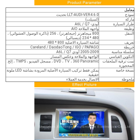
معامل
نموذج
LLT-AUDI-VER4.6.0 تحديث
ماركة
(لسيلت)
طراز السيارة
أودي- A6L / Q7
وظيفة
واجهة الملاحة AIO
التنقل
800 ميجاهرتز (جيجاهرتز) ، 256 (ذاكرة الوصول العشوائي) ،
480 * 234 (ديسبالي)
تعريف
شاشة السيارة الاصلية 800 * 480
خريطة
Careland / DaodaoTong / IGO / PAPAGO
سلسلة مناسبة
2005-2009 أودي A6L / Q7
التكوين القياسي
الواجهة والملاحة وعكس المسار.
تمت ترقية الملحقات
DVD ، TV ، 360 Panoramic ، مسجل الفيديو ، TMPS ، إلخ.
المحجوزة
نسخة خاصة
يمكن فقط تركيب السيارة الأصلية المزودة بشاشة LED ملونة
حقيقية.
ملحوظة
الاتصال بخدمة العملاء