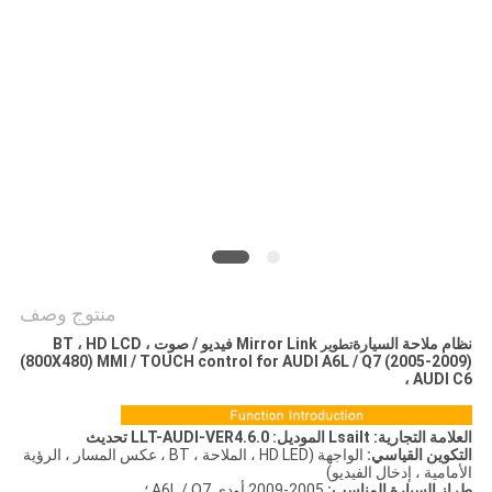
خريطة
الموقع
PRIVACY
POLICY
منتوج وصف
نظام ملاحة السيارة
Mirror Link فيديو / صوت ، BT ، HD LCD
تطوير
(800X480) MMI / TOUCH control for AUDI A6L / Q7 (2005-2009)
، AUDI C6
العلامة التجارية: Lsailt الموديل:
LLT-AUDI-VER4.6.0 تحديث
التكوين القياسي:
الواجهة (HD LED ، الملاحة ، BT ، عكس المسار ، الرؤية
الأمامية ، إدخال الفيديو)
طراز السيارة المناسب:
2005-2009 أودي A6L / Q7 ؛