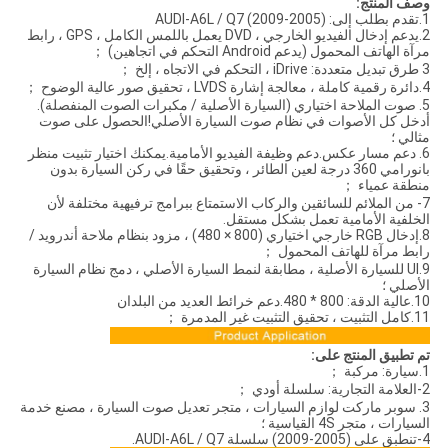
وصف المنتج
:
1.تقدم بطلب إلى: (2005-2009) AUDI-A6L / Q7
2.يدعم إدخال الفيديو الخارجي ، DVD يعمل باللمس الكامل ، GPS ، رابط
مرآة الهاتف المحمول (يدعم Android التحكم في اتجاهين) ；
3 طرق تبديل متعددة: iDrive ، التحكم في الاتجاه ، إلخ ；
4.دائرة رقمية كاملة ، معالجة إشارة LVDS ، تحقيق صور عالية الوضوح ；
5. صوت الملاحة اختياري (السيارة الأصلية / مكبرات الصوت المنفصلة).
أدخل كل الأصوات في نظام صوت السيارة الأصلي!الحصول على صوت
مثالي ؛
6. دعم مسار عكس.دعم وظيفة الفيديو الأمامية.يمكنك اختيار تثبيت منظر
بانورامي 360 درجة لعين الطائر ، وتحقيق حقًا في ركن السيارة بدون
منطقة عمياء ；
7- من الملائم للسائقين والركاب الاستمتاع ببرامج ترفيهية مختلفة لأن
الخلفية الأمامية تعمل بشكل مستقل.
8.إدخال RGB خارجي اختياري (800 × 480) ، مزود بنظام ملاحة أندرويد /
رابط مرآة للهاتف المحمول ；
9.UI للسيارة الأصلية ، مطابقة لنمط السيارة الأصلي ، دمج نظام السيارة
الأصلي ؛
10.عالية الدقة: 800 * 480.دعم خرائط العديد من البلدان
11.كامل التثبيت ، تحقيق التثبيت غير المدمرة ；
تم تطبيق المنتج على:
1.سيارة: مركبة ；
2-العلامة التجارية: سلسلة أودي ；
3. سوبر ماركت لوازم السيارات ، متجر تعديل صوت السيارة ، مصنع خدمة
السيارات ، متجر 4S القياسية ؛
4-تنطبق على (2005-2009) سلسلة AUDI-A6L / Q7.