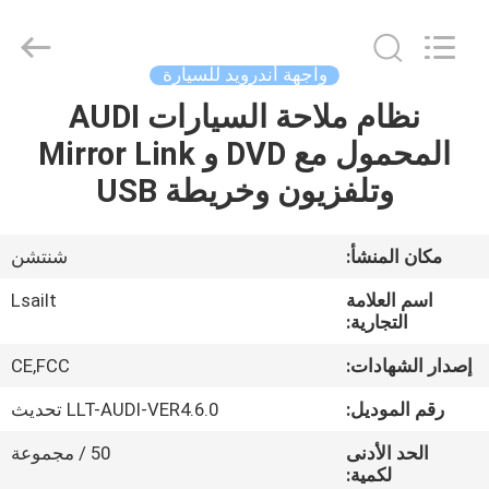
Shenzhen
Xinsongxia
Automobile
Electron
Co.,Ltd.
واجهة أندرويد للسيارة
All
Rights
Reserved.
نظام ملاحة السيارات AUDI
منزل،
المحمول مع DVD و Mirror Link
بيت
وتلفزيون وخريطة USB
منتجات
مكان المنشأ:
شنتشن
أشرطة
اسم العلامة
Lsailt
فيديو
التجارية:
إصدار الشهادات:
CE,FCC
معلومات
رقم الموديل:
LLT-AUDI-VER4.6.0 تحديث
عنا
الحد الأدنى
50 / مجموعة
لكمية: