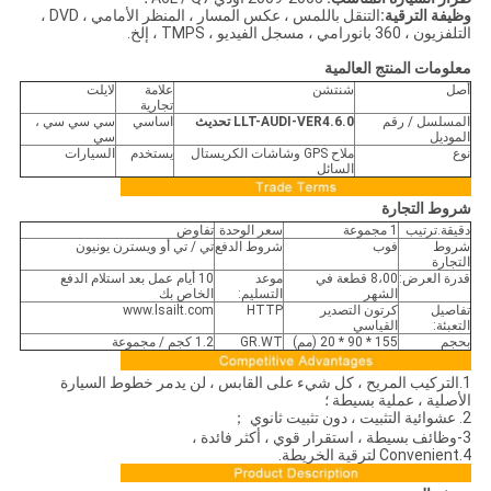
وظيفة الترقية:
التنقل باللمس ، عكس المسار ، المنظر الأمامي ، DVD ،
التلفزيون ، 360 بانورامي ، مسجل الفيديو ، TMPS ، إلخ.
معلومات المنتج العالمية
أصل
شنتشن
علامة
لايلت
تجارية
المسلسل / رقم
LLT-AUDI-VER4.6.0 تحديث
اساسي
سي سي سي ،
الموديل
سي
نوع
ملاح GPS وشاشات الكريستال
يستخدم
السيارات
السائل
شروط التجارة
دقيقة.ترتيب
1 مجموعة
سعر الوحدة
تفاوض
شروط
فوب
شروط الدفع
تي / تي أو ويسترن يونيون
التجارة
قدرة العرض:
8،00 قطعة في
موعد
10 أيام عمل بعد استلام الدفع
الشهر
التسليم:
الخاص بك
تفاصيل
كرتون التصدير
HTTP
www.lsailt.com
التعبئة:
القياسي
بحجم
155 * 90 * 20 (مم)
GR.WT
1.2 كجم / مجموعة
1.التركيب المريح ، كل شيء على القابس ، لن يدمر خطوط السيارة
الأصلية ، عملية بسيطة ؛
2. عشوائية التثبيت ، دون تثبيت ثانوي ；
3-وظائف بسيطة ، استقرار قوي ، أكثر فائدة ،
4.Convenient لترقية الخريطة.