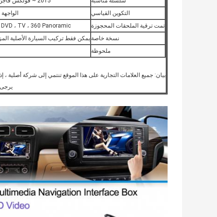
سلسلة مناسبة
2015 ~ فولكس فاجن إن إم سي (لاماندو) / جولف 7
التكوين القياسي
الواجهة ،
تمت ترقية الملحقات المحجوزة
DVD ، TV ، 360 Panoramic ، مسجل الفيديو ، TMPS ، إلخ.
نسخة خاصة
يمكن فقط تركيب السيارة الأصلية المزودة بشاشة ED
ملحوظة
بيان: جميع العلامات التجارية على هذا الموقع تنتمي إلى شركة أصلية ، إ
يرجى 