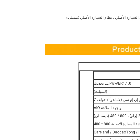
LLT-W-VER1.1.0 تحديث
(لسيلت)
ن إم سي (لاماندو) / جولف 7
واجهة الملاحة AIO
السيارة الاصلية 800 * 480
Careland / DaodaoTong / 