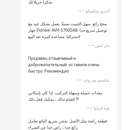
شكرا جزيلا لك.
—— أندري سافينكو
منتج رائع. سهل التثبيت نسبيًا. يعمل بشكل جيد مع
جهاز Pioneer AVH-5700DAB. توصيل سريع جدا
لاستراليا. مساعدة كبيرة بعد البيع
—— دان إتش
Продавец отзывчивый и
доброжелательный. оставили очень
быстро. Рекомендую
—— مكسيم بودروف
معدات جميلة وسهلة التركيب. إذا كان بإمكاني
القيام بذلك ، يمكنك فعل ذلك !!!
—— قبة لايبانيا
قطعة رائعة مثل الأصل. شحن سريع. البائع تعامل
رائع جدا ، راض جدا عن الشراء