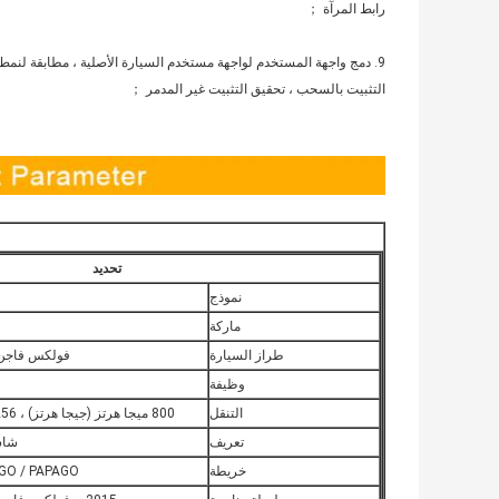
رابط المرآة ；
9. دمج واجهة المستخدم لواجهة مستخدم السيارة الأصلية ، مطابقة لنمط السيارة الأصلي ، نظام السيارة الأصلي ؛ممتلىء
التثبيت بالسحب ، تحقيق التثبيت غير المدمر ；
تحديد
نموذج
ماركة
طراز السيارة
فولكس فاجن إ
وظيفة
التنقل
800 ميجا هرتز (جيجا هرتز) ، 256 (رام) ، 800 * 480 (ديسبالي)
تعريف
شاشة 
خريطة
IGO / PAPAGO