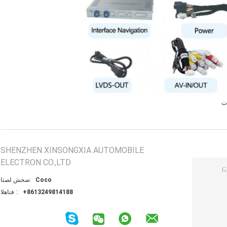
ات
SHENZHEN XINSONGXIA AUTOMOBILE
ELECTRON CO.,LTD
Coco
اتصل شخص:
+8613249814188
الهاتف ::