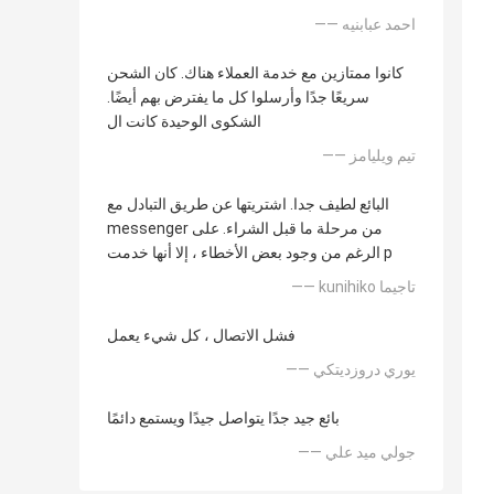
—— احمد عبابنيه
كانوا ممتازين مع خدمة العملاء هناك. كان الشحن
سريعًا جدًا وأرسلوا كل ما يفترض بهم أيضًا.
الشكوى الوحيدة كانت ال
—— تيم ويليامز
البائع لطيف جدا. اشتريتها عن طريق التبادل مع
messenger من مرحلة ما قبل الشراء. على
الرغم من وجود بعض الأخطاء ، إلا أنها خدمت p
—— kunihiko تاجيما
فشل الاتصال ، كل شيء يعمل
—— يوري دروزديتكي
بائع جيد جدًا يتواصل جيدًا ويستمع دائمًا
—— جولي ميد علي