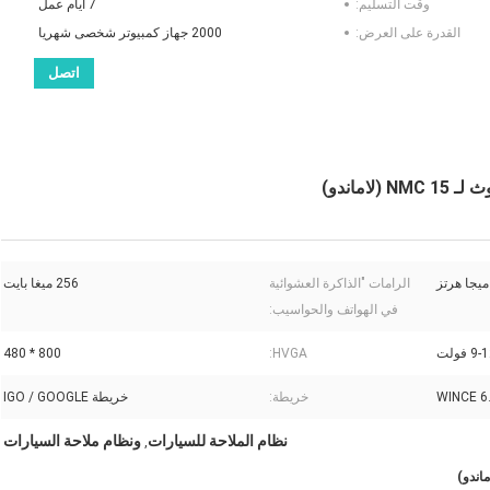
وقت التسليم:
7 أيام عمل
القدرة على العرض:
2000 جهاز كمبيوتر شخصى شهريا
اتصل
الرامات "الذاكرة العشوائية
256 ميغا بايت
في الهواتف والحواسيب:
9 فولت
HVGA:
800 * 480
WINCE 6
خريطة:
خريطة IGO / GOOGLE
نظام الملاحة للسيارات
ونظام ملاحة السيارات
,