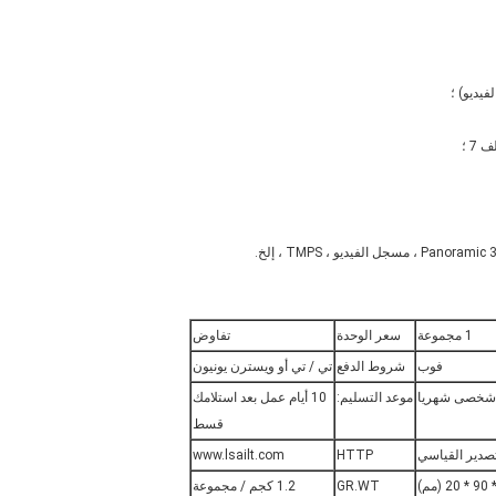
فيديو) ؛
1 مجموعة
سعر الوحدة
تفاوض
فوب
شروط الدفع
تي / تي أو ويسترن يونيون
موعد التسليم:
10 أيام عمل بعد استلامك
قسط
تصدير القياسي
HTTP
www.lsailt.com
GR.WT
1.2 كجم / مجموعة