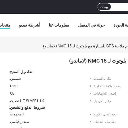
يبحث
ة الجودة
جولة في المعمل
معلومات عنا
أشرطة فيديو
منتجات
ـ 15 NMC (لاماندو)
تفاصيل المنتج:
مكان المنشأ:
شنتشن
اسم العلامة التجارية:
Lsailt
إصدار الشهادات:
CE
رقم الموديل:
LLT-W-VER1.1.0 تحديث
شروط الدفع والشحن:
الحد الأدنى لكمية:
1 مجموعة
تفاصيل التغليف:
تصدير قياسي