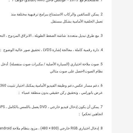
1. للاستخدام مع: 2015 ~ فولكس فاجن NMC (لاماندو) جولف 7 ；
2. يمكن للسائقين والركاب الاستمتاع ببرامج ترفيهية مختلفة منذ
تعمل الخلفية الأمامية بشكل مستقل.
3. مع طرق تبديل متعددة: شاشة الضغط الطويلة ، الانزلاق المزدوج ، التحكم في الحزب ، إلخ ；
4. دارة رقمية كاملة ، معالجة إشارة LVDS ، تحقيق صور عالية الوضوح ；
5. صوت ملاحة اختياري (السيارة الأصلية / مكبرات صوت منفصلة). أدخل كل الأصوات في السيارة الأصلية
نظام الصوت!احصل على صوت مثالي
6. دعم مسار عكس.دعم وظيفة الفيديو الأمامية.يمكنك اختيار تثبيت 360 Bird's Eye
عرض بانورامي ، وتحقيق ركن حقيقي بدون منطقة عمياء ；
7. يمكن أن يكون إدخال فيديو خارجي ، DVD يعمل باللمس بالكامل ، GPS ، رابط مرآة الهاتف المحمول (دعم Android
اتجاهين تحكم) ；
8. إدخال اختياري RGB خارجي (800 × 480) ، مزود بنظام ملاحة android / هاتف محمول