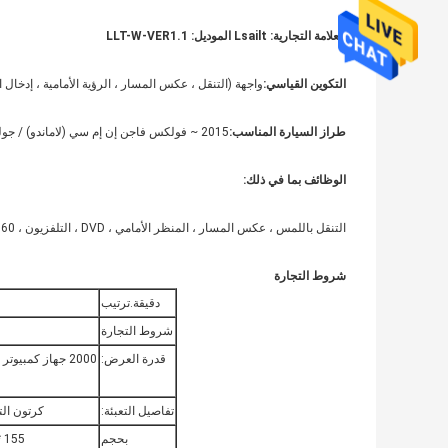
العلامة التجارية: Lsailt الموديل: LLT-W-VER1.1
التكوين القياسي:
واجهة (التنقل ، عكس المسار ، الرؤية الأمامية ، إدخال ال
طراز السيارة المناسب:
2015 ~ فولكس فاجن إن إم سي (لاماندو) / جولف 7 ؛
الوظائف بما في ذلك:
التنقل باللمس ، عكس المسار ، المنظر الأمامي ، DVD ، التلفزيون ، 360 Panoramic ، مسجل الفيديو ، TMPS ، إلخ.
شروط التجارة
دقيقة.ترتيب
شروط التجارة
قدرة العرض:
2000 جهاز كمبيوتر شخصى شهريا
تفاصيل التعبئة:
كرتون ال
بحجم
155 * 90 * 20 (مم)