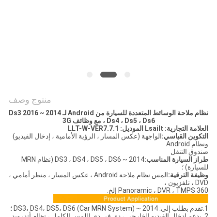
خريطة
الموقع
PRIVACY
POLICY
منتوج وصف
نظام ملاحة الوسائط المتعددة للسيارة من Android لـ 2014 ~ 2016 Ds3
، Ds4 ، Ds5 ، Ds6 مع وظائف 3G
العلامة التجارية: Lsailt الموديل: LLT-W-VER7.7.1
التكوين القياسي:
الواجهة (عكس المسار ، الرؤية الأمامية ، إدخال الفيديو)
ونظام Android
صندوق التنقل
طراز السيارة المناسب:
2014 ~ DS3 ، DS4 ، DS5 ، DS6 (نظام MRN
للسيارة) ؛
وظيفة الترقية:
المس نظام ملاحة Android ، عكس المسار ، منظر أمامي ،
DVD ، تلفزيون ،
360 Panoramic ، DVR ، TMPS إلخ.
1.تقدم بطلب إلى: 2014 ~ DS3، DS4، DS5، DS6 (Car MRN System) ؛
2. يدعم إدخال الفيديو الخارجي ، دي في دي اللمس الكامل ، نظام أندرويد