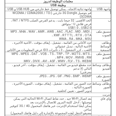
معلمات الوظيفة أندروز
وظيفة USB
واجهة USB
واجهة ثنائية الاتجاه ، يمكن توصيل خط خارجي من USB HUB و USB.
أ
قم بتوصيل 3G Dongle خارجي (WCDMA / CDMA2000 / TD-
SCDMA)
ب
الحد الأقصى: 32 جيجا بايت ، يدعم القرص الصلب FAT / NTFS ،
قرص فلاش U ؛ متوافق
USB1.0 ، USB2.0
تنسيق ملف
MP3 ، M4A ، WAV ، AMR ، AWB ، AAC ، FLAC ، MID ، MIDI ،
الصوت
XMF ، RTTTL ، RTX ، OTA ،
WMA ، RA ، MKA ، M3U
وظائف
حدد الأغاني من القائمة ، تشغيل ، إيقاف مؤقت ، الأغنية الأخيرة ،
الوسائط
الأغنية التالية ، تبديل عشوائي
السمعية
اللعب ، كرر التشغيل ، 3 د تأثيرات ID3 عرض المعلومات من الأغاني
تنسيق ملف
MPG ، MPEG ، DAT ، VOB ، TS ، TRP ، TP ، M2TS ، MTS ،
الفيديو
MP4 ، MOV ، RMVB ، RM ،
MKV ، DIVX ، AVI ، ASF ، WMV ، FLV ، TS ، WEBM.
وظائف وسائط
حدد مقطع فيديو من القائمة ، تشغيل ، إيقاف مؤقت ، آخر فيديو ،
الفيديو
التالي (لا تدعم
معرفتي)
تنسيق ملف
JPEG ، JPG ، GIF ، PNG ، BMP ، WBMP
الصورة
وظائف وسائط
حدد الصور من القائمة ، تشغيل ، إيقاف مؤقت ، الصورة الأخيرة ،
الصور
الصورة التالية ،
تدوير الصور ، تعيين كخلفية.
إنترنت
واي فاي
بعد اتصال Wi-Fi جيد ، حدد نقاط اتصال Wi-Fi الحالية التي يمكن
توصيلها ، أدخل كلمة المرور للاتصال بالإنترنت بعد
يمكن أيضًا استخدام الإنترنت عبر هاتفك المحمول 3G / 4G كتوفير
ساخن
مضيفو التنقل (هذه المجموعة بالإشارة إلى دليل هاتفك المحمول)