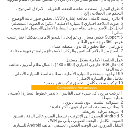
؛
3 طرق التبديل المتعددة: شاشة الضغط الطويلة ، الانزلاق المزدوج ،
التحكم في الحفلات ، إلخ ；
4.دائرة رقمية كاملة ، معالجة إشارة LVDS ، تحقيق صور عالية الوضوح ；
5. صوت الملاحة اختياري (السيارة الأصلية / مكبرات الصوت المنفصلة).
أدخل كل الأصوات في نظام صوت السيارة الأصلي!الحصول على صوت
مثالي ؛
6.Support عكس مسار ، ودعم إدخال الفيديو الأمامي.يمكنك اختيار تثبيت
عرض 360 درجة لعين الطائر
بانورامي ، حقًا يحقق ركنًا بدون منطقة عمياء ؛
7- أصبح من الملائم للسائقين والركاب الاستمتاع ببرامج ترفيهية مختلفة
منذ
عمل الخلفية الأمامية بشكل مستقل ؛
8.إدخال RGB خارجي اختياري (800 × 480) ، اتصال نظام أندروز ، شاشة
عالية الدقة ؛
9.UI لواجهة مستخدم السيارة الأصلية ، مطابقة لنمط السيارة الأصلي ،
تكامل نظام السيارة الأصلي ؛
10.تركيب سحب كامل ، تحقيق تركيب غير مدمر ؛
1.تركيب مريح ، كل شيء على القابس ؛ لا تدمر خطوط السيارة الأصلية ،
عملية بسيطة ؛
2. عشوائية التثبيت ، دون تثبيت ثانوي ؛
3. وظائف بسيطة ، استقرار قوي ، أكثر فائدة ؛
4. مريحة لترقية الخريطة.
5. Android: الوصول إلى الإنترنت ، تشغيل الفيديو عالي الدقة ، تنسيق
الصوت الكامل ، البحث الصوتي ، يأتي مع WIFI ،
التنقل المروري في الوقت الفعلي ، تعسفي ، هاتف Android للسيارة.