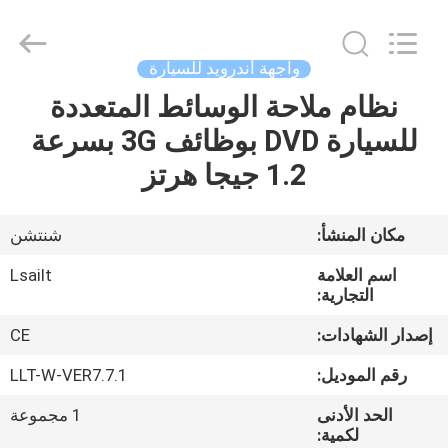
Shenzhen
Xinsongxia
Automobile
Electron
Co.,Ltd.
واجهة أندرويد للسيارة
All
Rights
Reserved.
نظام ملاحة الوسائط المتعددة
منزل،
للسيارة DVD بوظائف 3G بسرعة
بيت
1.2 جيجا هرتز
منتجات
مكان المنشأ:
شنتشن
أشرطة
اسم العلامة
Lsailt
فيديو
التجارية:
إصدار الشهادات:
CE
معلومات
رقم الموديل:
LLT-W-VER7.7.1
عنا
الحد الأدنى
1 مجموعة
لكمية: