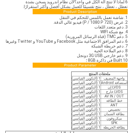
6.لماذا لا تنتج آلة الكل في واحد؟لأن نظام أندرويد يسخن بشدة
تعطل ، تعطل ، ننتج تقسيمًا للعمل بشكل أفضل وأكثر استقرارًا.
1. شاشة تعمل باللمس للتحكم في التنقل
2. عرض (720 P / 1080 P) فيديو عالي الدقة.
3. دعم متعدد اللغات
4. مع شبكة WIFI
5. دعم TMC (قناة الرسائل المرورية)
6. دعم المرافق الاجتماعية مثل Facebook و YouTube و Twitter وغيرها
7. دعم خريطة الشبكة
8. دعم الملاحة الحية
9. دعم خارجي 3G USB دونجل
10.Built في ذاكرة 8GB ؛
ملحقات المنتج
واجهة المضيف
1 (التكوين القياسي)
استضافة Android
1 (التكوين القياسي)
LVDS إن
1 (التكوين القياسي)
LVDS خارج
1 (التكوين القياسي)
AV IN / OUT
1 (التكوين القياسي)
خط الطاقة
1 (التكوين القياسي)
ANT
1 (التكوين القياسي)
تخصيص
1 (التكوين القياسي)
بطاقة الضمان
1 (التكوين القياسي)
ميكروفون
1 (التكوين القياسي)
SPK
1 (التكوين القياسي)
بطاقة الخريطة
1 (التكوين القياسي)