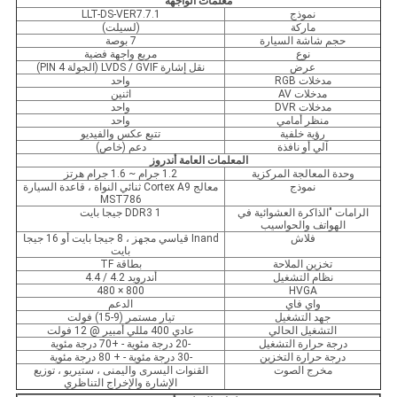
معلمات الواجهة
نموذج
LLT-DS-VER7.7.1
ماركة
(لسيلت)
حجم شاشة السيارة
7 بوصة
نوع
مربع واجهة فضية
عرض
نقل إشارة LVDS / GVIF (الجولة 4 PIN)
مدخلات RGB
واحد
مدخلات AV
اثنين
مدخلات DVR
واحد
منظر أمامي
واحد
رؤية خلفية
تتبع عكس والفيديو
آلي أو نافذة
دعم (خاص)
المعلمات العامة أندروز
وحدة المعالجة المركزية
1.2 جرام ~ 1.6 جرام هرتز
نموذج
معالج Cortex A9 ثنائي النواة ، قاعدة السيارة
MST786
الرامات "الذاكرة العشوائية في
DDR3 1 جيجا بايت
الهواتف والحواسيب
فلاش
Inand قياسي مجهز ، 8 جيجا بايت أو 16 جيجا
بايت
تخزين الملاحة
بطاقة TF
نظام التشغيل
أندرويد 4.2 / 4.4
800 × 480
HVGA
واي فاي
الدعم
جهد التشغيل
تيار مستمر (9-15) فولت
التشغيل الحالي
عادي 400 مللي أمبير @ 12 فولت
درجة حرارة التشغيل
-20 درجة مئوية - +70 درجة مئوية
درجة حرارة التخزين
-30 درجة مئوية - + 80 درجة مئوية
مخرج الصوت
القنوات اليسرى واليمنى ، ستيريو ، توزيع
الإشارة والإخراج التناظري