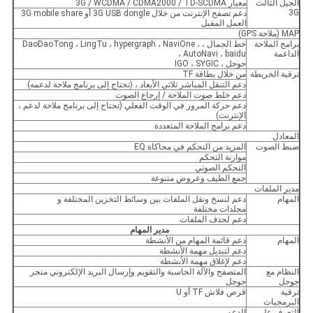
الجيل الثالث
معيار 3G / WCDMA / CDMA2000 / TD-SCDMA
3G
دعم تصفح الإنترنت من خلال 3G USB dongle أو 3G mobile share
العمل المقبل
MAP (ملاحة GPS)
برامج الملاحة
خط الجمال ، DaoDaoTong ، LingTu ، hypergraph ، NaviOne ،
الداعمة
AutoNavi ، baidu ،
جوجل ، IGO ، SYGIC
ترقية الخريطة
من خلال بطاقة TF
دعم التنقل المباشر ثلاثي الأبعاد ، (تحتاج إلى برنامج ملاحة لدعمه)
دعم خلط صوت الملاحة / إرجاع الصوت
دعم حركة المرور في الوقت الفعلي (تحتاج إلى برنامج ملاحة لدعم ،
الإنترنت)
دعم برامج الملاحة المتعددة
المعادل
ضبط الصوت
المزيد من التحكم في محاكاة EQ
موازنة التحكم
التحكم الصوتي
جمع الطيف وعروض متنوعة
مدير الملفات
المهام
دعم لنسخ ونقل الملفات بين وسائط التخزين المختلفة و
مجلدات مختلفة
دعم لحذف الملفات
مدير المهام
المهام
دعم قائمة المهام من الأنشطة
دعم لتبديل مهمة الأنشطة
دعم لإغلاق مهمة الأنشطة
النظام مع
المتصفح والآلة الحاسبة والتقويم وإرسال البريد الإلكتروني متجر
جوجل
جوجل
ترقية
قرص فلاش TF أو U
البرمجيات
التعرف على
الدعم