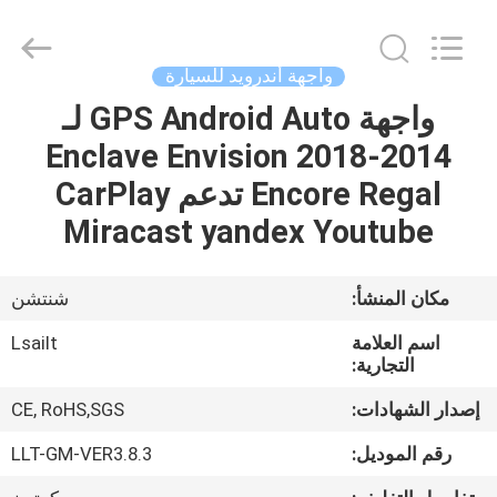
Shenzhen
Xinsongxia
Automobile
Electron
Co.,Ltd.
واجهة أندرويد للسيارة
All
Rights
Reserved.
واجهة GPS Android Auto لـ
منزل،
2014-2018 Enclave Envision
بيت
Encore Regal تدعم CarPlay
منتجات
Miracast yandex Youtube
أشرطة
مكان المنشأ:
شنتشن
فيديو
اسم العلامة
Lsailt
التجارية:
معلومات
إصدار الشهادات:
CE, RoHS,SGS
عنا
رقم الموديل:
LLT-GM-VER3.8.3