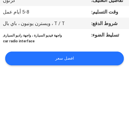
تفاصيل التغليف:
كرتون
جولة
وقت التسليم:
5-8 أيام عمل
في
المعمل
شروط الدفع:
T / T ، ويسترن يونيون ، باي بال
تسليط الضوء:
,
واجهة فيديو السيارة ، واجهة راديو السيارة
مراقبة
car radio interface
الجودة
افضل سعر
اتصل
بنا
أخبار
حالات